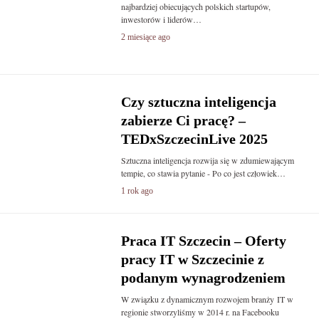
najbardziej obiecujących polskich startupów,
inwestorów i liderów…
2 miesiące ago
Czy sztuczna inteligencja
zabierze Ci pracę? –
TEDxSzczecinLive 2025
Sztuczna inteligencja rozwija się w zdumiewającym
tempie, co stawia pytanie - Po co jest człowiek…
1 rok ago
Praca IT Szczecin – Oferty
pracy IT w Szczecinie z
podanym wynagrodzeniem
W związku z dynamicznym rozwojem branży IT w
regionie stworzyliśmy w 2014 r. na Facebooku