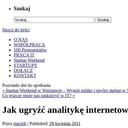
Szukaj
Skocz do treści
O NAS
WSPÓŁPRACA
100 Programistów
PRACA IT
Startup Weekend
STARTUPY
DOŁĄCZ
KONTAKT
Pozostało
dni do spotkania
«
Startup Weekend w Warszawie – Wygraj zniżkę i stwórz startup w 
Co jeszcze może nas zaskoczyć w IT?
»
Jak ugryźć analitykę interneto
Przez
maciek
|
Published:
28 kwietnia 2011