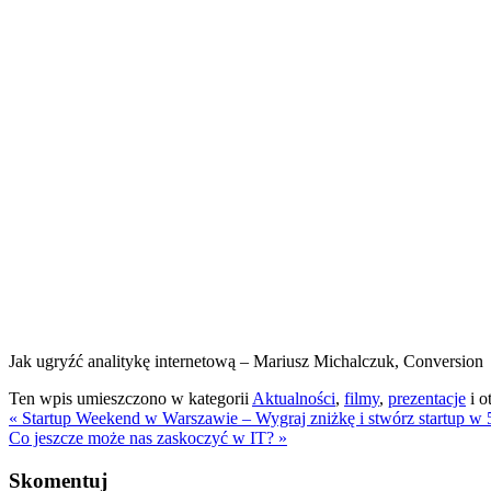
Jak ugryźć analitykę internetową – Mariusz Michalczuk, Conversion
Ten wpis umieszczono w kategorii
Aktualności
,
filmy
,
prezentacje
i o
«
Startup Weekend w Warszawie – Wygraj zniżkę i stwórz startup w 
Co jeszcze może nas zaskoczyć w IT?
»
Skomentuj