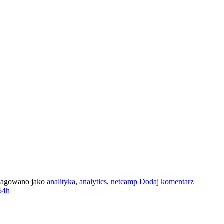
tagowano jako
analityka
,
analytics
,
netcamp
Dodaj komentarz
54h