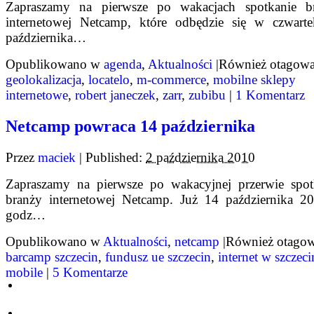
Zapraszamy na pierwsze po wakacjach spotkanie b
internetowej Netcamp, które odbędzie się w czwart
października…
Opublikowano w
agenda
,
Aktualności
|
Również otagow
geolokalizacja
,
locatelo
,
m-commerce
,
mobilne sklepy
internetowe
,
robert janeczek
,
zarr
,
zubibu
|
1 Komentarz
Netcamp powraca 14 października
Przez
maciek
|
Published:
2 października 2010
Zapraszamy na pierwsze po wakacyjnej przerwie spot
branży internetowej Netcamp. Już 14 października 2
godz…
Opublikowano w
Aktualności
,
netcamp
|
Również otago
barcamp szczecin
,
fundusz ue szczecin
,
internet w szczeci
mobile
|
5 Komentarze