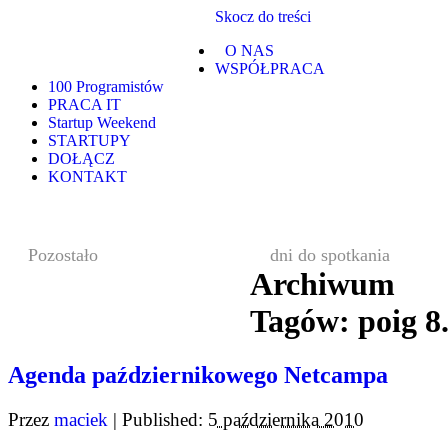
Skocz do treści
O NAS
WSPÓŁPRACA
100 Programistów
PRACA IT
Startup Weekend
STARTUPY
DOŁĄCZ
KONTAKT
Pozostało
dni do spotkania
Archiwum
Tagów:
poig 8
Agenda październikowego Netcampa
Przez
maciek
|
Published:
5 października 2010