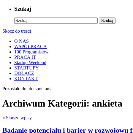
Szukaj
Skocz do treści
O NAS
WSPÓŁPRACA
100 Programistów
PRACA IT
Startup Weekend
STARTUPY
DOŁĄCZ
KONTAKT
Pozostało
dni do spotkania
Archiwum Kategorii:
ankieta
«
Starsze wpisy
Badanie potencjału i barier w rozwojowu fi