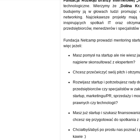
Fundacja Rozwoju Branży Internetowej 
technologiczne. Wierzymy że „
Dolina K
budujemy ją w głowach ludzi promując d
networking. Najciekawsze projekty mają
inspirujących spotkań IT oraz otrzy
przedsiębiorców, menedżerów i specjalistów 
Fundacja Netcamp prowadzi mentoring star
więc jeżeli:
Masz pomysł na startup ale nie wiesz j
najpierw skonsultować z ekspertem?
Chcesz przećwiczyć swój pitch i otrzym
Rozwijasz startup i potrzebujesz rady
przedsiębiorców czy specjalistów w za
startup, marketingu/PR, sprzedaży i mo
prawnych czy technologii?
Masz już startup i szukasz finansowani
chcesz się przygotować do spotkania z
Chciałbyś/abyś po prostu nas poznać i
kawie :)