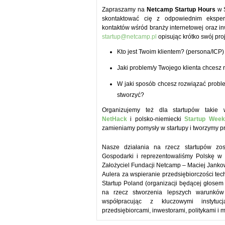
Zapraszamy na
Netcamp Startup Hours
w S
skontaktować cię z odpowiednim ekspert
kontaktów wśród branży internetowej oraz in
startup@netcamp.pl
opisując krótko swój pro
Kto jest Twoim klientem? (persona/ICP)
Jaki problem/y Twojego klienta chcesz
W jaki sposób chcesz rozwiązać proble
stworzyć?
Organizujemy też dla startupów takie 
NetHack
i polsko-niemiecki
Startup Week
zamieniamy pomysły w startupy i tworzymy pr
Nasze działania na rzecz startupów zos
Gospodarki i reprezentowaliśmy Polskę w 
Założyciel Fundacji Netcamp – Maciej Jankow
Aulera za wspieranie przedsiębiorczości tech
Startup Poland (organizacji będącej głosem 
na rzecz stworzenia lepszych warunków
współpracując z kluczowymi instytuc
przedsiębiorcami, inwestorami, politykami i 