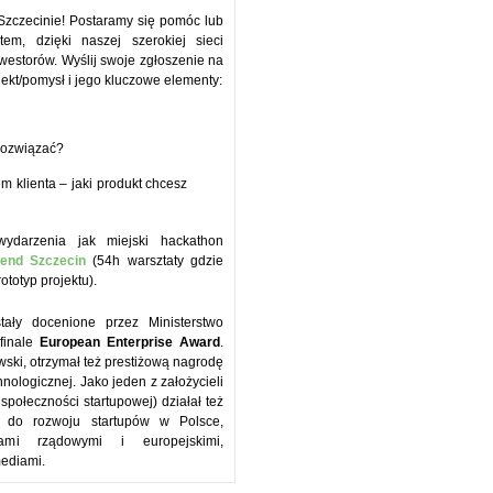
zczecinie! Postaramy się pomóc lub
em, dzięki naszej szerokiej sieci
westorów. Wyślij swoje zgłoszenie na
jekt/pomysł i jego kluczowe elementy:
 rozwiązać?
m klienta – jaki produkt chcesz
wydarzenia jak miejski hackathon
end Szczecin
(54h warsztaty gdzie
ototyp projektu).
tały docenione przez Ministerstwo
finale
European Enterprise Award
.
ski, otrzymał też prestiżową nagrodę
nologicznej. Jako jeden z założycieli
społeczności startupowej) działał też
 do rozwoju startupów w Polsce,
jami rządowymi i europejskimi,
mediami.