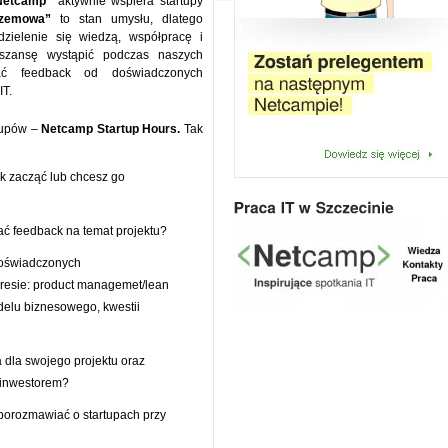
„Netcamp”
aktywnie wspiera startupy
rzemowa”
to stan umysłu, dlatego
zielenie się wiedzą, współpracę i
 szansę wystąpić podczas naszych
mać feedback od doświadczonych
IT.
tupów –
Netcamp Startup Hours.
Tak
ak zacząć lub chcesz go
ać feedback na temat projektu?
 doświadczonych
kresie: product managemet/lean
delu biznesowego, kwestii
a dla swojego projektu oraz
 inwestorem?
 porozmawiać o startupach przy