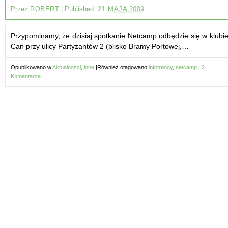
Przez
ROBERT
|
Published:
21 MAJA 2009
Przypominamy, że dzisiaj spotkanie Netcamp odbędzie się w klubi
Can przy ulicy Partyzantów 2 (blisko Bramy Portowej,…
Opublikowano w
Aktualności
,
inne
|
Również otagowano
infotrendy
,
netcamp
|
2
Komentarze