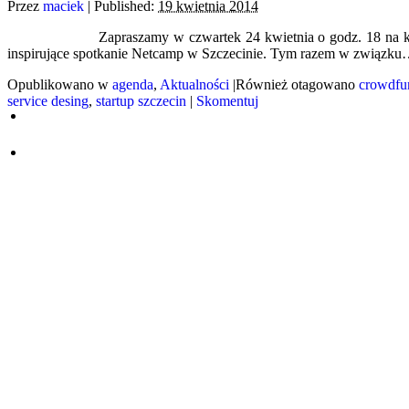
Przez
maciek
|
Published:
19 kwietnia 2014
Zapraszamy w czwartek 24 kwietnia o godz. 18 na k
inspirujące spotkanie Netcamp w Szczecinie. Tym razem w związk
Opublikowano w
agenda
,
Aktualności
|
Również otagowano
crowdfu
service desing
,
startup szczecin
|
Skomentuj