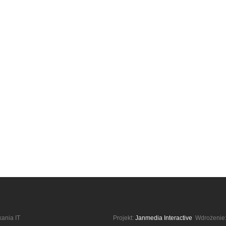
kania IT
Projekt:
Janmedia Interactive
Wdrożenie