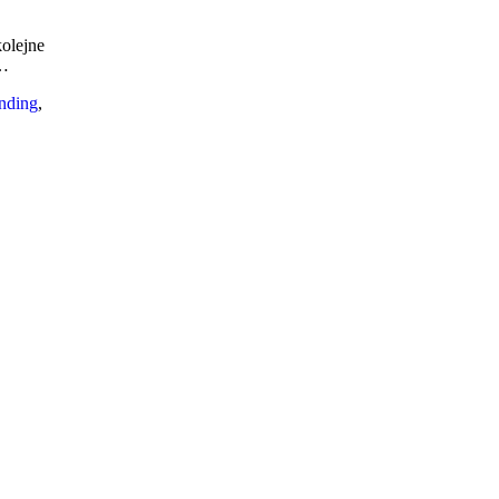
olejne
u…
nding
,