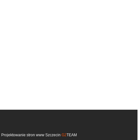
:
Projektowanie stron www Szczecin
G2
TEAM