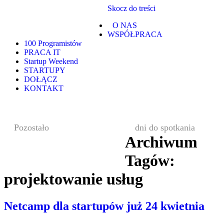
Skocz do treści
O NAS
WSPÓŁPRACA
100 Programistów
PRACA IT
Startup Weekend
STARTUPY
DOŁĄCZ
KONTAKT
Pozostało
dni do spotkania
Archiwum
Tagów:
projektowanie usług
Netcamp dla startupów już 24 kwietnia