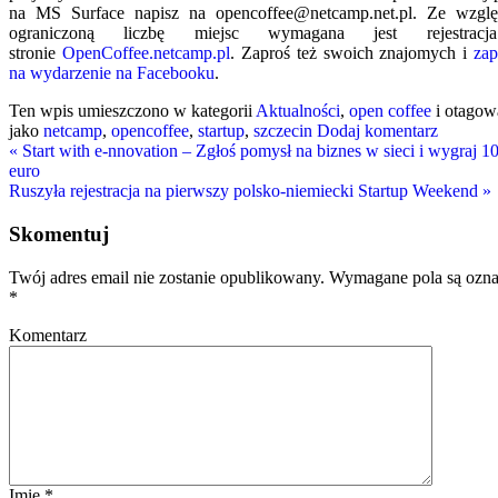
na MS Surface napisz na opencoffee@netcamp.net.pl.
Ze wzglę
ograniczoną liczbę miejsc wymagana jest rejestrac
stronie
OpenCoffee.netcamp.pl
. Zaproś też swoich znajomych i
zap
na wydarzenie na Facebooku
.
Ten wpis umieszczono w kategorii
Aktualności
,
open coffee
i otagow
jako
netcamp
,
opencoffee
,
startup
,
szczecin
Dodaj komentarz
«
Start with e-nnovation – Zgłoś pomysł na biznes w sieci i wygraj 1
euro
Ruszyła rejestracja na pierwszy polsko-niemiecki Startup Weekend
»
Skomentuj
Twój adres email nie zostanie opublikowany.
Wymagane pola są ozn
*
Komentarz
Imię
*