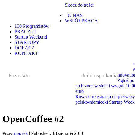
Skocz do treści
O NAS
WSPÓŁPRACA
100 Programistów
PRACA IT
Startup Weekend
STARTUPY
DOŁĄCZ
KONTAKT
«
w
Pozostało
dni do spotkania
nnovatio
Zgłoś po
na biznes w sieci i wygraj 10 
euro
Ruszyła rejestracja na pierwszy
polsko-niemiecki Startup Wee
OpenCoffee #2
Przez
maciek
|
Published:
18 sierpnia 2011