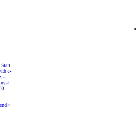
Start
ith e-
n –
mysł
000
kend
»