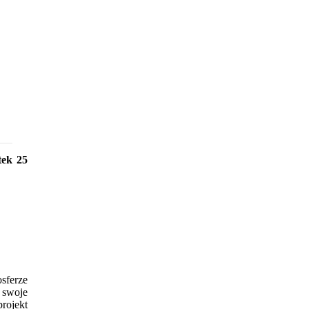
tek 25
sferze
 swoje
projekt