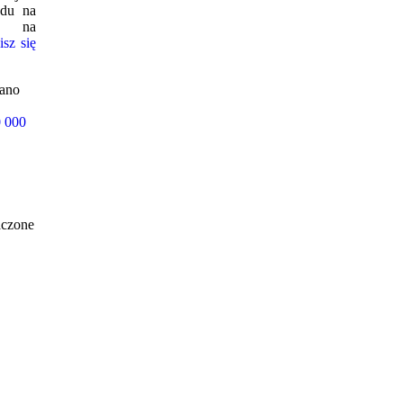
du na
ja na
isz się
ano
0 000
aczone