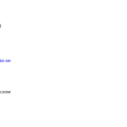
j
im nie
aczone