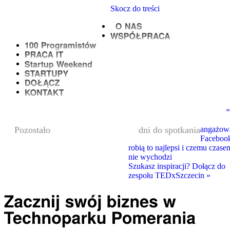
Skocz do treści
«
00
Pozostało
dni do spotkania
angażow
Facebook
robią to najlepsi i czemu czase
nie wychodzi
Szukasz inspiracji? Dołącz do
zespołu TEDxSzczecin
»