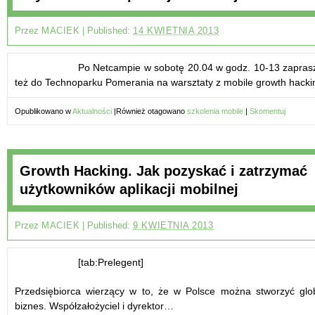
Przez
MACIEK
|
Published:
14 KWIETNIA 2013
Po Netcampie w sobotę 20.04 w godz. 10-13 zapra
też do Technoparku Pomerania na warsztaty z mobile growth hack
Opublikowano w
Aktualności
|
Również otagowano
szkolenia mobile
|
Skomentuj
Growth Hacking. Jak pozyskać i zatrzymać
użytkowników aplikacji mobilnej
Przez
MACIEK
|
Published:
9 KWIETNIA 2013
[tab:Prelegent]
Przedsiębiorca wierzący w to, że w Polsce można stworzyć glo
biznes. Współzałożyciel i dyrektor…