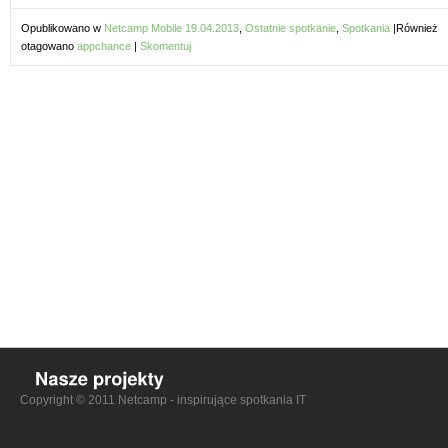
Opublikowano w
Netcamp Mobile 19.04.2013
,
Ostatnie spotkanie
,
Spotkania
|
Również
otagowano
appchance
|
Skomentuj
Copyright © 2011 Netcamp - inspirujące spotkania IT