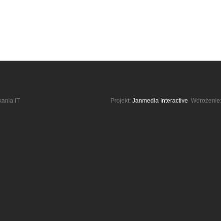
kania IT
Projekt:
Janmedia Interactive
Wdrożenie