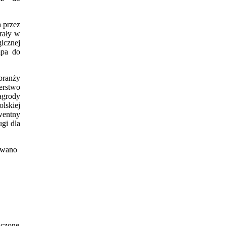
a przez
rały w
icznej
mpa do
branży
terstwo
grody
lskiej
wentny
ugi dla
owano
aczone