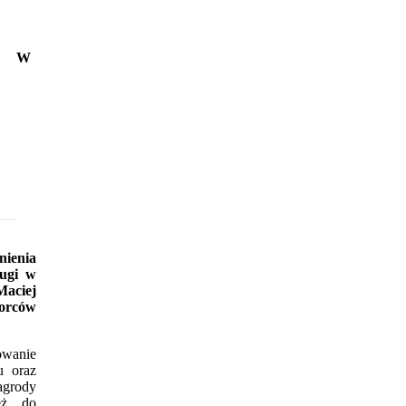
W
nienia
ługi w
aciej
iorców
wanie
u oraz
grody
też do