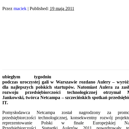
Przez
maciek
|
Published:
19 maja 2011
ubiegłym tygodniu
podczas uroczystej gali w Warszawie rozdano Aulery – wyróż
dla najlepszych polskich startupów. Natomiast Aulera za zas
rozwoju przedsiębiorczości technologicznej otrzymał M
Jankowski, twórca Netcampa – szczecińskich spotkań przedsięb
IT.
Pomysłodawca Netcampa został nagrodzony za promo
przedsiębiorczości technologicznej, konsekwentny rozwój projekt
reprezentowanie Polski w finale Europejskiej Na
Przedsiębiorczości. Statuetki Aulerów 2011 powędrowały 