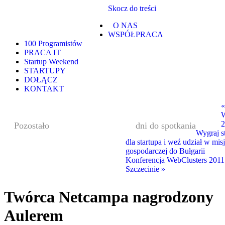
Skocz do treści
O NAS
WSPÓŁPRACA
100 Programistów
PRACA IT
Startup Weekend
STARTUPY
DOŁĄCZ
KONTAKT
«
W
2
Pozostało
dni do spotkania
Wygraj s
dla startupa i weź udział w misj
gospodarczej do Bułgarii
Konferencja WebClusters 201
Szczecinie
»
Twórca Netcampa nagrodzony
Aulerem