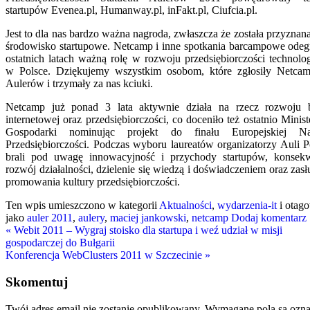
startupów Evenea.pl, Humanway.pl, inFakt.pl, Ciufcia.pl.
Jest to dla nas bardzo ważna nagroda, zwłaszcza że została przyznan
środowisko startupowe. Netcamp i inne spotkania barcampowe odeg
ostatnich latach ważną rolę w rozwoju przedsiębiorczości technolog
w Polsce. Dziękujemy wszystkim osobom, które zgłosiły Netca
Aulerów i trzymały za nas kciuki.
Netcamp już ponad 3 lata aktywnie działa na rzecz rozwoju 
internetowej oraz przedsiębiorczości, co doceniło też ostatnio Minis
Gospodarki nominując projekt do finału Europejskiej Na
Przedsiębiorczości. Podczas wyboru laureatów organizatorzy Auli Po
brali pod uwagę innowacyjność i przychody startupów, konsek
rozwój działalności, dzielenie się wiedzą i doświadczeniem oraz zasł
promowania kultury przedsiębiorczości.
Ten wpis umieszczono w kategorii
Aktualności
,
wydarzenia-it
i otag
jako
auler 2011
,
aulery
,
maciej jankowski
,
netcamp
Dodaj komentarz
«
Webit 2011 – Wygraj stoisko dla startupa i weź udział w misji
gospodarczej do Bułgarii
Konferencja WebClusters 2011 w Szczecinie
»
Skomentuj
Twój adres email nie zostanie opublikowany.
Wymagane pola są ozn