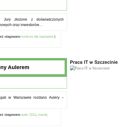
e Jury złożone z doświadczonych
tupowych oraz inwestorów…
eż otagowano
konkurs dla startupów
|
ny Aulerem
 gali w Warszawie rozdano Aulery –
eż otagowano
auler 2011
,
maciej