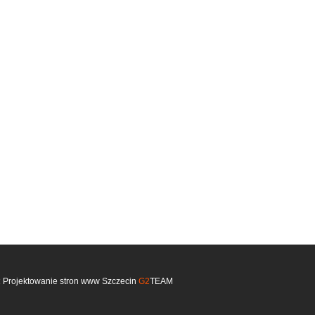
:
Projektowanie stron www Szczecin
G2
TEAM