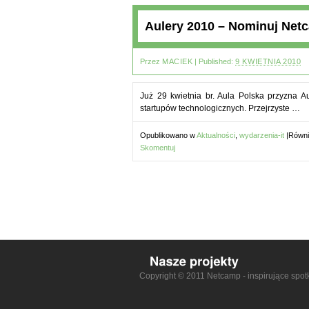
Aulery 2010 – Nominuj Net
Przez
MACIEK
|
Published:
9 KWIETNIA 2010
Już 29 kwietnia br. Aula Polska przyzna A
startupów technologicznych. Przejrzyste …
Opublikowano w
Aktualności
,
wydarzenia-it
|
Równi
Skomentuj
Copyright © 2011 Netcamp - inspirujące spot