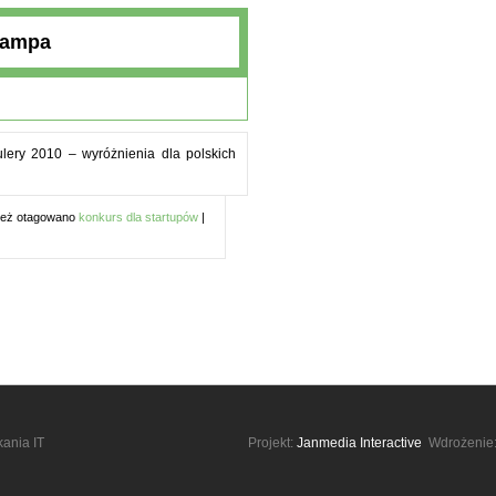
campa
ulery 2010 – wyróżnienia dla polskich
eż otagowano
konkurs dla startupów
|
kania IT
Projekt:
Janmedia Interactive
Wdrożenie