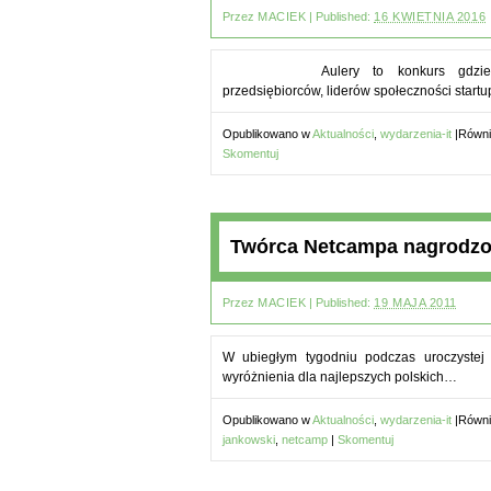
Przez
MACIEK
|
Published:
16 KWIETNIA 2016
Aulery to konkurs gdzi
przedsiębiorców, liderów społeczności star
Opublikowano w
Aktualności
,
wydarzenia-it
|
Równi
Skomentuj
Twórca Netcampa nagrodzo
Przez
MACIEK
|
Published:
19 MAJA 2011
W ubiegłym tygodniu podczas uroczystej
wyróżnienia dla najlepszych polskich…
Opublikowano w
Aktualności
,
wydarzenia-it
|
Równi
jankowski
,
netcamp
|
Skomentuj