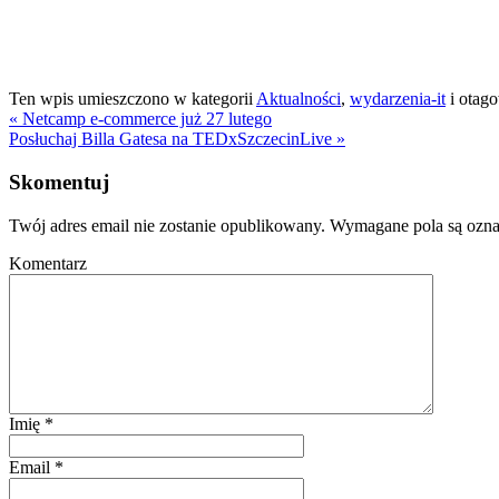
Ten wpis umieszczono w kategorii
Aktualności
,
wydarzenia-it
i otag
«
Netcamp e-commerce już 27 lutego
Posłuchaj Billa Gatesa na TEDxSzczecinLive
»
Skomentuj
Twój adres email nie zostanie opublikowany.
Wymagane pola są ozn
Komentarz
Imię
*
Email
*