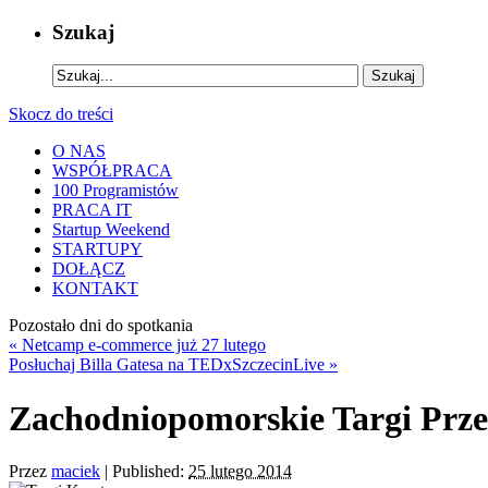
Szukaj
Skocz do treści
O NAS
WSPÓŁPRACA
100 Programistów
PRACA IT
Startup Weekend
STARTUPY
DOŁĄCZ
KONTAKT
Pozostało
dni do spotkania
«
Netcamp e-commerce już 27 lutego
Posłuchaj Billa Gatesa na TEDxSzczecinLive
»
Zachodniopomorskie Targi Prz
Przez
maciek
|
Published:
25 lutego 2014