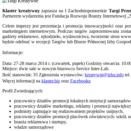
Klaster kreatywny
zaprasza na I Zachodniopomorskie
Targi Prz
Partnerem wydarzenia jest Fundacja Rozwoju Branży Internetowej 
Celem imprezy jest prezentacja i promocja innowacyjności oraz p
marketingiem internetowym. Podczas targów zaprezentowana zostanie
gadżety reklamowe, rękodzieło, wydawnictwa, tworzenie stron www, 
będzie odebrać w recepcji Targów lub Biurze Północnej Izby Gospod
Informacje:
Data: 27-28 marca 2014 r. (czwartek, piątek) Godziny otwarcia: 10.0
Miejsce: dwie sale w nowym biurowcu Service Inter-Lab.
Ilość
stanowisk
: 35
Zgłoszenia wystawców:
kreatywni@izba.info
tel
Więcej informacji na
klaster.biz
oraz
Facebooku
Profil Zwiedzających:
pracownicy działów promocji lokalnych instytucji samorządowy
pracownicy działów marketingu, reklamy i promocji najwięks
podmioty zajmujące się realizowaniem projektów unijnych,
pracownicy działów promocji placówek oświatowych: szkół, uc
branża reklamowa i startupy,
władze samorządowe