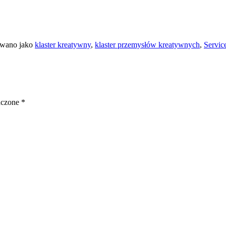
owano jako
klaster kreatywny
,
klaster przemysłów kreatywnych
,
Servic
aczone
*