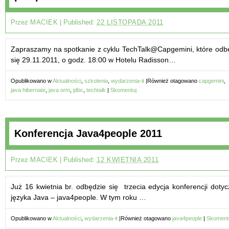
Przez
MACIEK
|
Published:
22 LISTOPADA 2011
Zapraszamy na spotkanie z cyklu TechTalk@Capgemini, które odb
się 29.11.2011, o godz. 18:00 w Hotelu Radisson…
Opublikowano w
Aktualności
,
szkolenia
,
wydarzenia-it
|
Również otagowano
capgemini
,
java hibernate
,
java orm
,
jdbc
,
techtalk
|
Skomentuj
Konferencja Java4people 2011
Przez
MACIEK
|
Published:
12 KWIETNIA 2011
Już 16 kwietnia br. odbędzie się trzecia edycja konferencji dotyc
języka Java – java4people. W tym roku …
Opublikowano w
Aktualności
,
wydarzenia-it
|
Również otagowano
java4people
|
Skoment