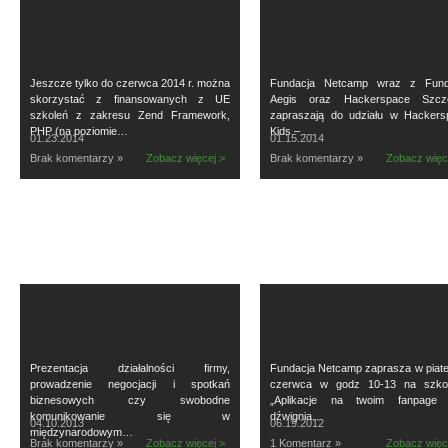
Jeszcze tylko do czerwca 2014 r. można
Fundacja Netcamp wraz z Fund
skorzystać z finansowanych z UE
Aegis oraz Hackerspace Szcz
szkoleń z zakresu Zend Framework,
zapraszają do udziału w Hackers
PHP (na poziomie…
Kids – …
01.23.2014
01.15.2014
Brak komentarzy »
Zobacz więcej >
Brak komentarzy »
Zobacz więc
Prezentacja działalności firmy,
Fundacja Netcamp zaprasza w piat
prowadzenie negocjacji i spotkań
czerwca w godz 10-13 na szkol
biznesowych czy swobodne
„Aplikacje na twoim fanpage 
komunikowanie się w
dźwignia…
04.10.2013
06.19.2012
międzynarodowym…
Brak komentarzy »
Zobacz więcej >
1 Komentarz »
Zobacz więc