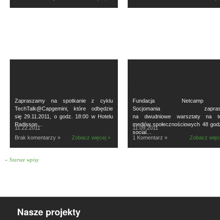
Zapraszamy na spotkanie z cyklu
Fundacja Netcamp
TechTalk@Capgemini, które odbędzie
Socjomania zaprasz
się 29.11.2011, o godz. 18:00 w Hotelu
na dwudniowe warsztaty na t
Radisson…
mediów społecznościowych 48 godz
11.22.2011
11.09.2011
social…
Brak komentarzy »
Zobacz więcej >
1 Komentarz »
Zobacz więc
«
Starsze wpisy