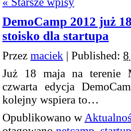
«
Starsze wpisy
DemoCamp 2012 już 18
stoisko dla startupa
Przez
maciek
|
Published:
8
Już 18 maja na terenie
czwarta edycja DemoCa
kolejny wspiera to…
Opublikowano w
Aktualnoś
otagowano
netcamp
,
startu