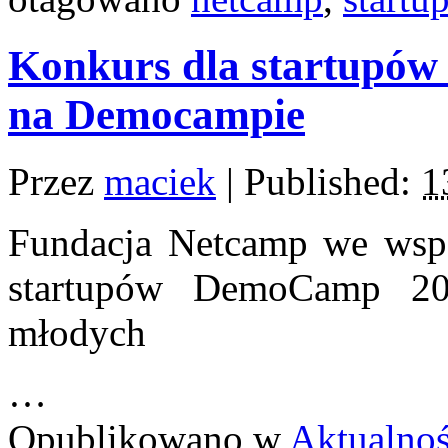
Konkurs dla startupów –
na Democampie
Przez
maciek
|
Published:
1
Fundacja Netcamp we wspó
startupów DemoCamp 20
młodych
…
Opublikowano w
Aktualnoś