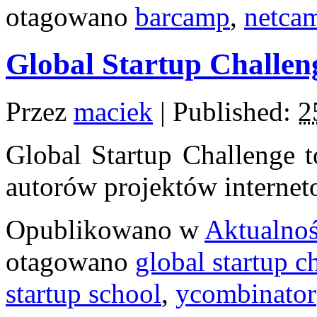
otagowano
barcamp
,
netca
Global Startup Challen
Przez
maciek
|
Published:
2
Global Startup Challenge t
autorów projektów interne
Opublikowano w
Aktualnoś
otagowano
global startup 
startup school
,
ycombinator