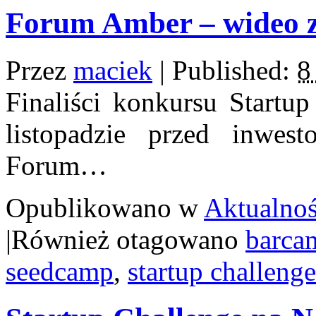
Forum Amber – wideo z
Przez
maciek
|
Published:
8
Finaliści konkursu Startup
listopadzie przed inwest
Forum…
Opublikowano w
Aktualnoś
|
Również otagowano
barca
seedcamp
,
startup challenge