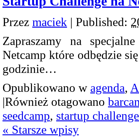
Startup Challenge na 
Przez
maciek
|
Published:
2
Zapraszamy na specjalne 
Netcamp które odbędzie się
godzinie…
Opublikowano w
agenda
,
A
|
Również otagowano
barca
seedcamp
,
startup challenge
«
Starsze wpisy