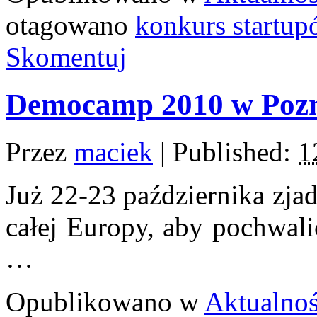
otagowano
konkurs startup
Skomentuj
Democamp 2010 w Poz
Przez
maciek
|
Published:
1
Już 22-23 października zja
całej Europy, aby pochwal
…
Opublikowano w
Aktualnoś